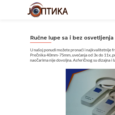
Ručne lupe sa i bez osvetljenja
U našoj ponudi možete pronaći i najkvalitetnije f
Prečnika 40mm-75mm, uvećanja od 3x do 11x, pre
naočarima nije dovoljna. Asferičnog su dizajna i l