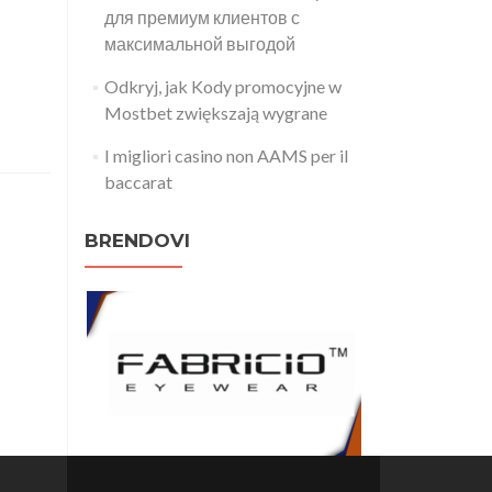
для премиум клиентов с
максимальной выгодой
Odkryj, jak Kody promocyjne w
Mostbet zwiększają wygrane
I migliori casino non AAMS per il
baccarat
BRENDOVI